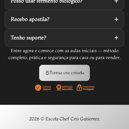
Posso usar fermento biológico?
estrutura e leveza mesmo sem ovos.
Sim. Você aprende tanto fermentação natural quanto
Recebo apostila?
fermentação com fermento biológico.
Sim. Você recebe o e-book completo com receitas,
Tenho suporte?
bases, proporções e material de apoio.
Sim. Você conta com suporte via WhatsApp para tirar
Entre agora e comece com as aulas iniciais — método
dúvidas durante sua jornada.
completo, prática e segurança para casa ou para vender.
Turma encerrada
2026 © Escola Chef Cris Gutierrez.