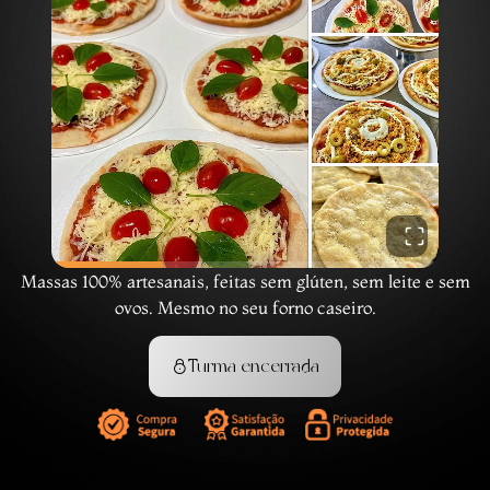
Massas 100% artesanais, feitas sem glúten, sem leite e sem
Seu vídeo já começou
ovos. Mesmo no seu forno caseiro.
Turma encerrada
Clique para ouvir
Ative o som para continuar