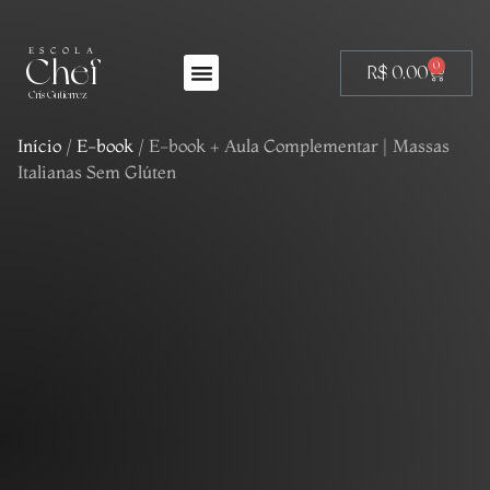
ESCOLA
Chef
0
R$
0,00
Cris Gutierrez
Início
/
E-book
/ E-book + Aula Complementar | Massas
Italianas Sem Glúten